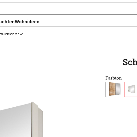
uchten
Wohnideen
etürenschränke
Sch
Farbton