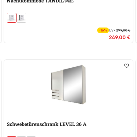
Nachtkommode TANDIL
weiß
-16%
UVP
299,00 €
249,00 €
Schwebetürenschrank LEVEL 36 A