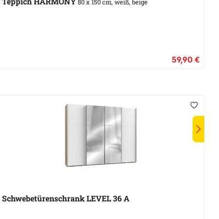
S
Teppich HARMONY
80 x 150 cm, weiß, beige
59,90 €
Schwebetürenschrank LEVEL 36 A
S