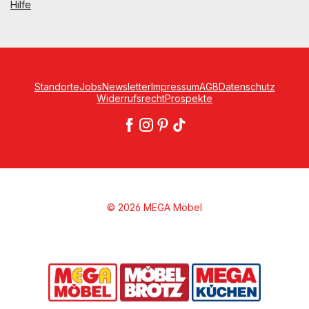
Hilfe
Standorte
Jobs
Newsletter
Impressum
AGB
Datenschutz
Widerrufsrecht
Prospekte
© 2026 MEGA Möbel