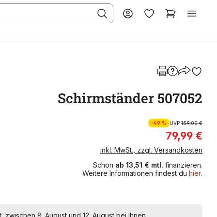
Schirmständer 507052
-49 %
UVP
159,00 €
79,99 €
inkl. MwSt., zzgl. Versandkosten
Schon
ab 13,51 € mtl.
finanzieren.
Weitere Informationen findest du
hier
.
t, zwischen 8. August und 12. August bei Ihnen.