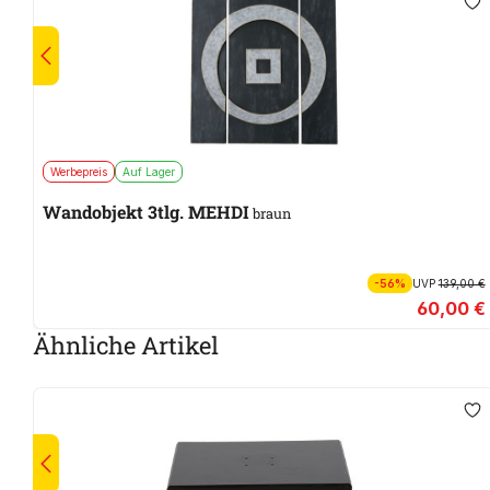
Werbepreis
Auf Lager
Wandobjekt 3tlg. MEHDI
braun
-56%
UVP
139,00 €
60,00 €
Ähnliche Artikel