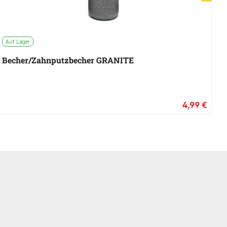
Auf Lager
A
Becher/Zahnputzbecher GRANITE
S
4,99 €