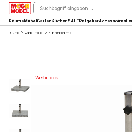
Räume
Möbel
Garten
Küchen
SALE
Ratgeber
Accessoires
Le
Räume
Gartenmöbel
Sonnenschirme
Werbepreis