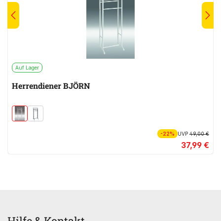
Auf Lager
Herrendiener BJÖRN
-22%
UVP
49,00 €
37,99 €
Hilfe & Kontakt