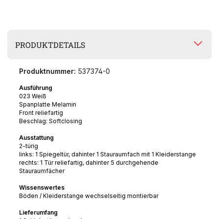
PRODUKTDETAILS
Produktnummer:
537374-0
Ausführung
023 Weiß
Spanplatte Melamin
Front reliefartig
Beschlag: Softclosing
Ausstattung
2-türig
links: 1 Spiegeltür, dahinter 1 Stauraumfach mit 1 Kleiderstange
rechts: 1 Tür reliefartig, dahinter 5 durchgehende
Stauraumfächer
Wissenswertes
Böden / Kleiderstange wechselseitig montierbar
Lieferumfang