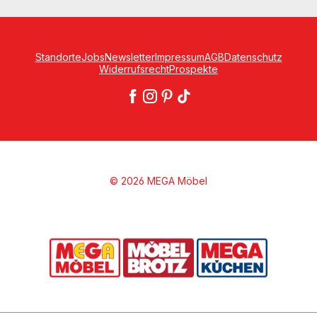
Standorte
Jobs
Newsletter
Impressum
AGB
Datenschutz
Widerrufsrecht
Prospekte
© 2026 MEGA Möbel