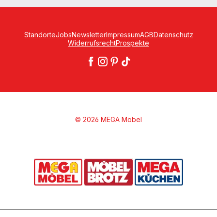
Standorte
Jobs
Newsletter
Impressum
AGB
Datenschutz
Widerrufsrecht
Prospekte
© 2026 MEGA Möbel