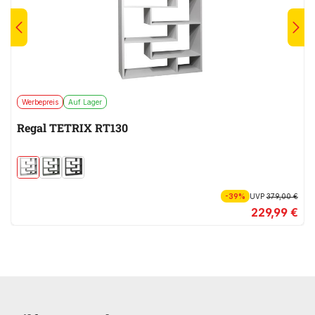
Werbepreis
Auf Lager
Regal TETRIX RT130
-39%
UVP
379,00 €
229,99 €