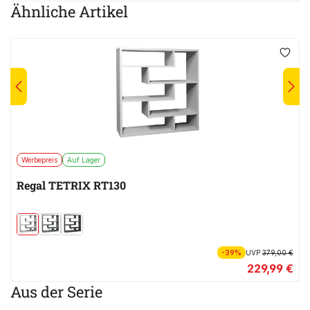
Ähnliche Artikel
Werbepreis
Auf Lager
Regal TETRIX RT130
-39%
UVP
379,00 €
229,99 €
Aus der Serie