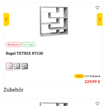
Werbepreis
Auf Lager
Regal TETRIX RT130
-39%
UVP
379,00 €
229,99 €
Zubehör