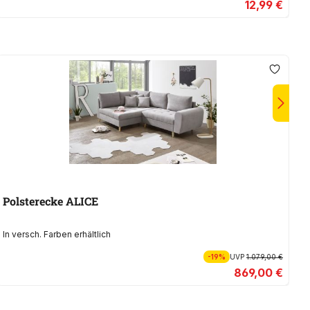
12,99 €
Polsterecke ALICE
In versch. Farben erhältlich
In
-19%
UVP
1.079,00 €
869,00 €