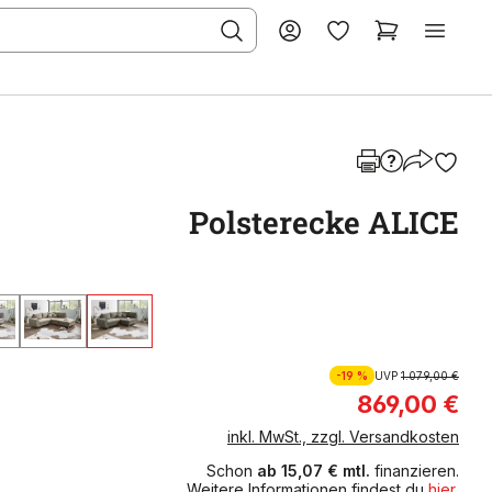
Polsterecke ALICE
-19 %
UVP
1.079,00 €
869,00 €
inkl. MwSt., zzgl. Versandkosten
Schon
ab 15,07 € mtl.
finanzieren.
Weitere Informationen findest du
hier
.