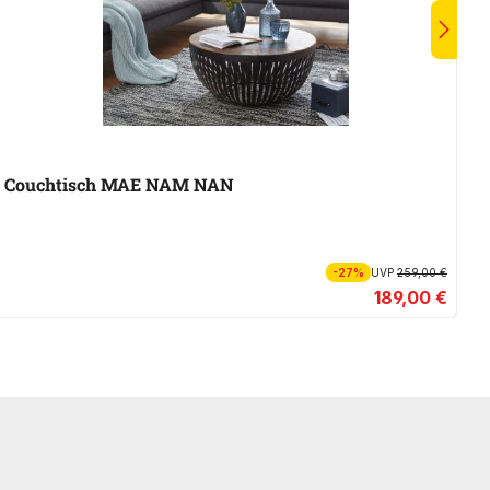
Couchtisch MAE NAM NAN
C
-27%
UVP
259,00 €
189,00 €