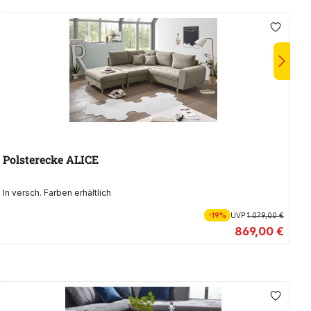
Polsterecke ALICE
In versch. Farben erhältlich
In
-19%
UVP
1.079,00 €
869,00 €