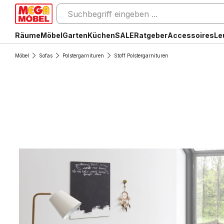
Räume
Möbel
Garten
Küchen
SALE
Ratgeber
Accessoires
Le
Möbel
Sofas
Polstergarnituren
Stoff Polstergarnituren