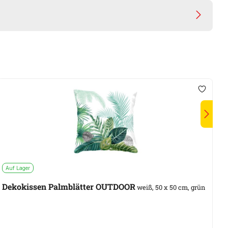
Auf Lager
A
Dekokissen Palmblätter OUTDOOR
W
weiß, 50 x 50 cm, grün