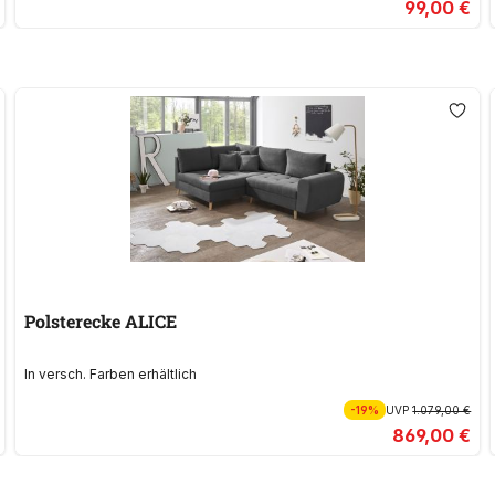
99,00 €
Polsterecke ALICE
In versch. Farben erhältlich
-19%
UVP
1.079,00 €
869,00 €