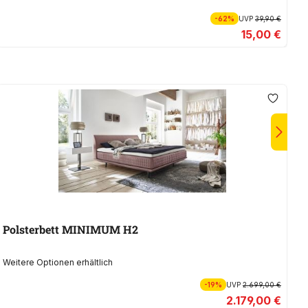
-62%
UVP
39,90 €
15,00 €
Polsterbett MINIMUM H2
P
Weitere Optionen erhältlich
We
-19%
UVP
2.699,00 €
2.179,00 €