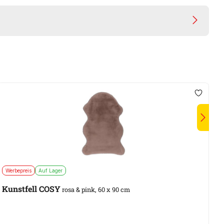
Werbepreis
Auf Lager
A
Kunstfell COSY
B
rosa & pink, 60 x 90 cm