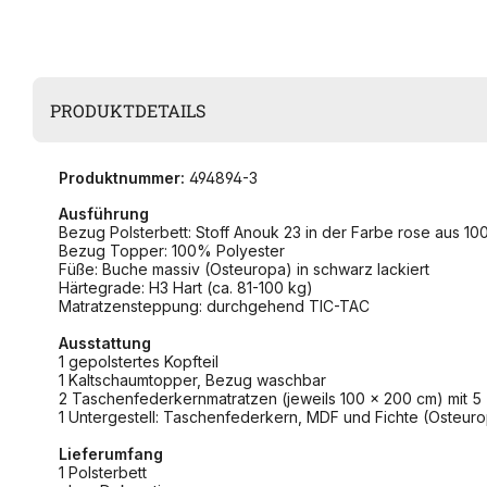
PRODUKTDETAILS
Produktnummer:
494894-3
Ausführung
Bezug Polsterbett: Stoff Anouk 23 in der Farbe rose aus 1
Bezug Topper: 100% Polyester
Füße: Buche massiv (Osteuropa) in schwarz lackiert
Härtegrade: H3 Hart (ca. 81-100 kg)
Matratzensteppung: durchgehend TIC-TAC
Ausstattung
1 gepolstertes Kopfteil
1 Kaltschaumtopper, Bezug waschbar
2 Taschenfederkernmatratzen (jeweils 100 x 200 cm) mit 
1 Untergestell: Taschenfederkern, MDF und Fichte (Osteur
Lieferumfang
1 Polsterbett