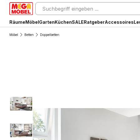
Räume
Möbel
Garten
Küchen
SALE
Ratgeber
Accessoires
Le
Möbel
Betten
Doppelbetten