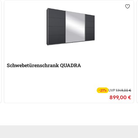
Schwebetürenschrank QUADRA
-21%
UVP
1.149,00 €
899,00 €