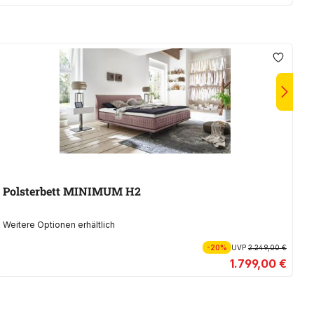
Polsterbett MINIMUM H2
P
Weitere Optionen erhältlich
We
-20%
UVP
2.249,00 €
1.799,00 €