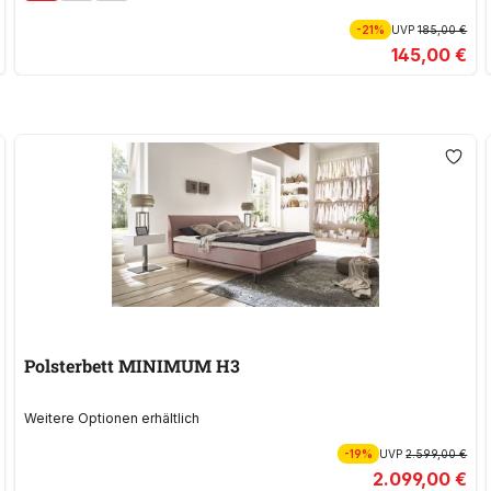
-21%
UVP
185,00 €
145,00 €
Polsterbett MINIMUM H3
Weitere Optionen erhältlich
-19%
UVP
2.599,00 €
2.099,00 €