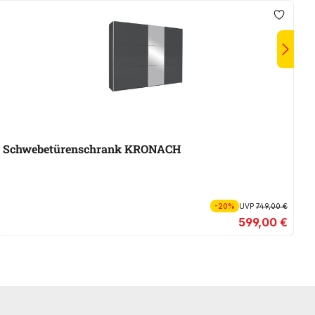
Schwebetürenschrank KRONACH
S
-20%
UVP
749,00 €
599,00 €