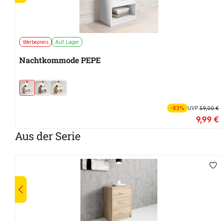
Werbepreis
Auf Lager
Nachtkommode PEPE
-83%
UVP
59,00 €
9,99 €
Aus der Serie