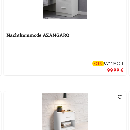
Nachtkommode AZANGARO
-28%
UVP
139,00 €
99,99 €