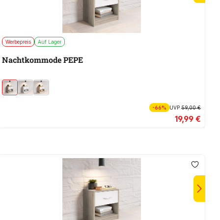
Werbepreis
Auf Lager
W
Nachtkommode PEPE
N
-66%
UVP
59,00 €
19,99 €