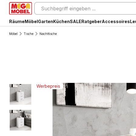
Räume
Möbel
Garten
Küchen
SALE
Ratgeber
Accessoires
Le
Möbel
Tische
Nachttische
Werbepreis