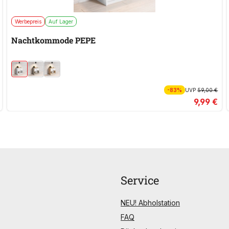
Werbepreis
Auf Lager
Nachtkommode PEPE
-83%
UVP
59,00 €
9,99 €
Service
NEU! Abholstation
FAQ