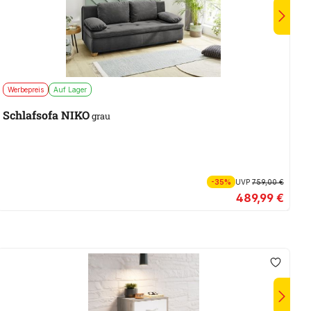
Werbepreis
Auf Lager
B
Schlafsofa NIKO
grau
-35%
UVP
759,00 €
489,99 €