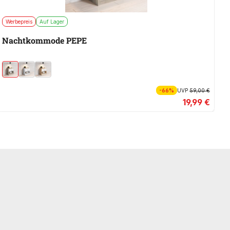
Werbepreis
Auf Lager
W
Nachtkommode PEPE
N
-66%
UVP
59,00 €
19,99 €