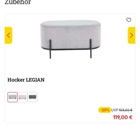
Zubehör
Hocker LEGIAN
-25%
UVP
159,00 €
119,00 €