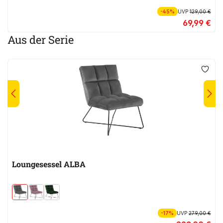
-45%
UVP
129,00 €
69,99 €
Aus der Serie
Loungesessel ALBA
-17%
UVP
279,00 €