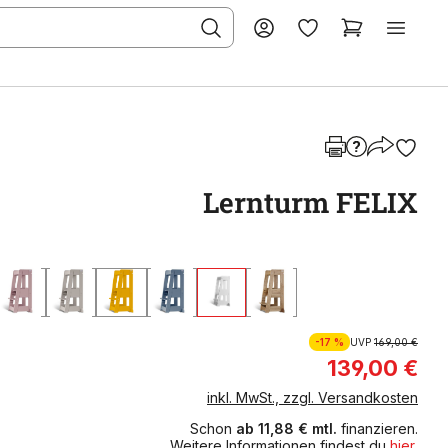
Lernturm FELIX
-17 %
UVP
169,00 €
139,00 €
inkl. MwSt., zzgl. Versandkosten
Schon
ab 11,88 € mtl.
finanzieren.
Weitere Informationen findest du
hier
.