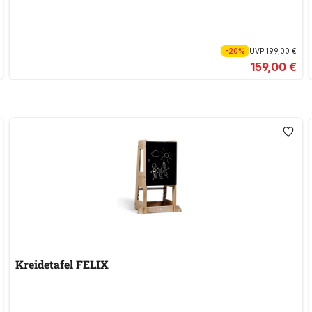
-20%
UVP
199,00 €
159,00 €
Kreidetafel FELIX