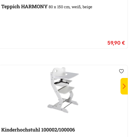
Teppich HARMONY
L
80 x 150 cm, weiß, beige
59,90 €
Kinderhochstuhl 100002/100006
B