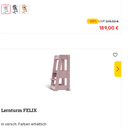
-20%
UVP
239,00 €
189,00 €
Lernturm FELIX
L
In versch. Farben erhältlich
In