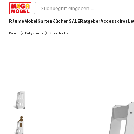
Räume
Möbel
Garten
Küchen
SALE
Ratgeber
Accessoires
Le
Räume
Babyzimmer
Kinderhochstühle