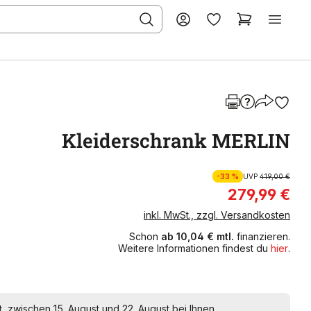
Kleiderschrank MERLIN
-33 %
UVP
419,00 €
279,99 €
inkl. MwSt., zzgl. Versandkosten
Schon
ab 10,04 € mtl.
finanzieren.
Weitere Informationen findest du
hier
.
t, zwischen 15. August und 22. August bei Ihnen.