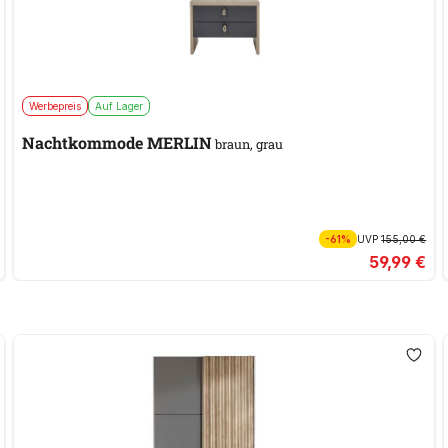
Werbepreis
Auf Lager
Nachtkommode MERLIN
braun, grau
-61%
UVP
155,00 €
59,99 €