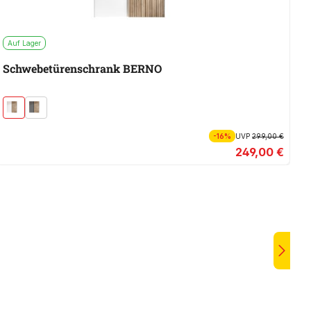
Auf Lager
A
Schwebetürenschrank BERNO
S
-16%
UVP
299,00 €
249,00 €