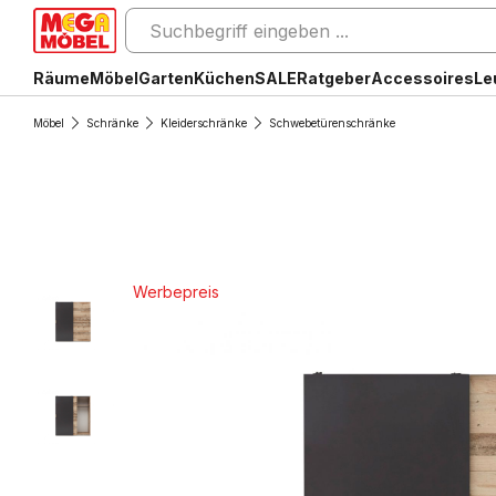
Räume
Möbel
Garten
Küchen
SALE
Ratgeber
Accessoires
Le
Möbel
Schränke
Kleiderschränke
Schwebetürenschränke
Werbepreis