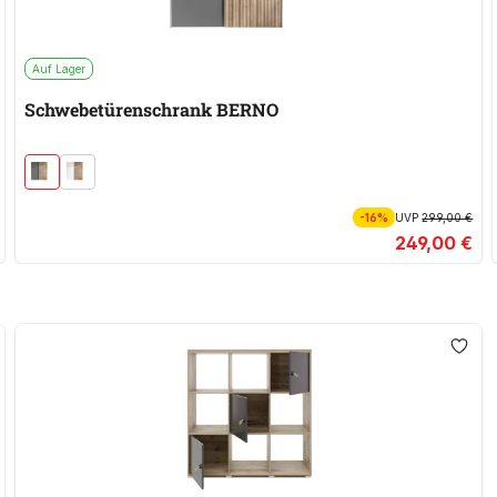
Auf Lager
Schwebetürenschrank BERNO
-16%
UVP
299,00 €
249,00 €