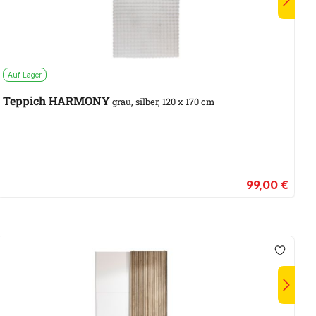
Auf Lager
S
Teppich HARMONY
grau, silber, 120 x 170 cm
99,00 €