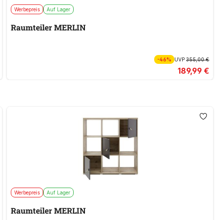
Werbepreis
Auf Lager
Raumteiler MERLIN
-46%
UVP
355,00 €
189,99 €
Werbepreis
Auf Lager
Raumteiler MERLIN