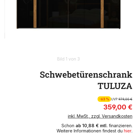
Bild 1 von 3
Schwebetürenschrank
TULUZA
-63 %
UVP
979,00 €
359,00 €
inkl. MwSt., zzgl. Versandkosten
Schon
ab 10,88 € mtl.
finanzieren.
Weitere Informationen findest du
hier
.