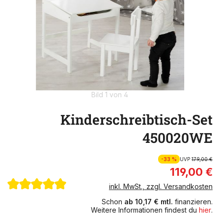
Bild 1 von 4
Kinderschreibtisch-Set
450020WE
-33 %
UVP
179,00 €
119,00 €
inkl. MwSt., zzgl. Versandkosten
Schon
ab 10,17 € mtl.
finanzieren.
Weitere Informationen findest du
hier
.