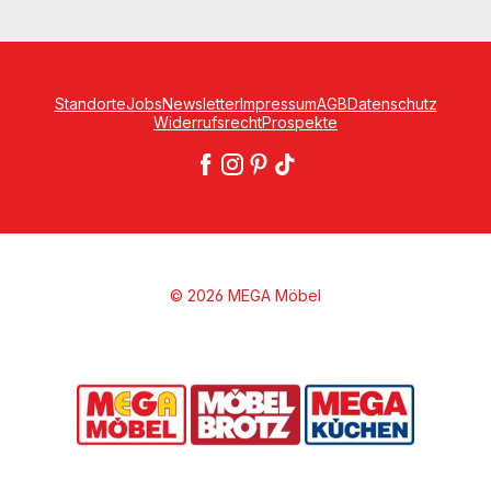
Standorte
Jobs
Newsletter
Impressum
AGB
Datenschutz
Widerrufsrecht
Prospekte
© 2026 MEGA Möbel