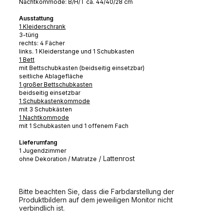
Nachtkommode: B/H/T ca. 44/40/28 cm
Ausstattung
1 Kleiderschrank
3-türig
rechts: 4 Fächer
links. 1 Kleiderstange und 1 Schubkasten
1 Bett
mit Bettschubkasten (beidseitig einsetzbar)
seitliche Ablagefläche
1 großer Bettschubkasten
beidseitig einsetzbar
1 Schubkastenkommode
mit 3 Schubkästen
1 Nachtkommode
mit 1 Schubkasten und 1 offenem Fach
Lieferumfang
1 Jugendzimmer
/ Lattenrost
ohne Dekoration / Matratze
Bitte beachten Sie, dass die Farbdarstellung der
Produktbildern auf dem jeweiligen Monitor nicht
verbindlich ist.