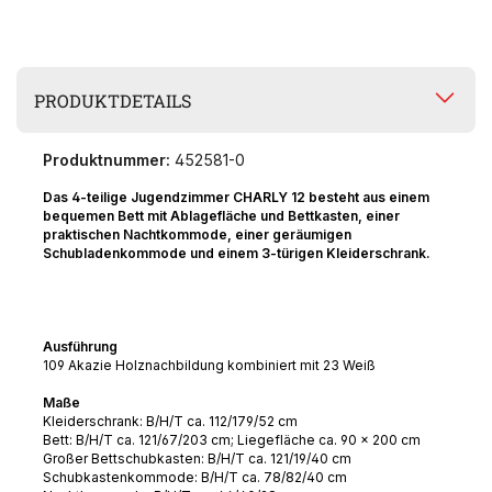
PRODUKTDETAILS
Produktnummer:
452581-0
Das 4-teilige Jugendzimmer CHARLY 12 besteht aus einem
bequemen Bett mit Ablagefläche und Bettkasten, einer
praktischen Nachtkommode, einer geräumigen
Schubladenkommode und einem 3-türigen Kleiderschrank.
Ausführung
109 Akazie Holznachbildung kombiniert mit 23 Weiß
Maße
Kleiderschrank: B/H/T ca. 112/179/52 cm
Bett: B/H/T ca. 121/67/203 cm; Liegefläche ca. 90 x 200 cm
Großer Bettschubkasten: B/H/T ca. 121/19/40 cm
Schubkastenkommode: B/H/T ca. 78/82/40 cm