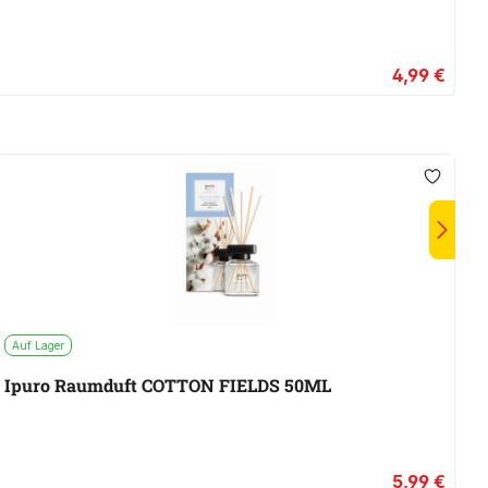
4,99 €
Auf Lager
A
Ipuro Raumduft COTTON FIELDS 50ML
I
5,99 €