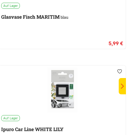
Auf Lager
A
Glasvase Fisch MARITIM
blau
5,99 €
Auf Lager
A
Ipuro Car Line WHITE LILY
I