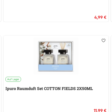
4,99 €
Auf Lager
Ipuro Raumduft Set COTTON FIELDS 2X50ML
11,99 €