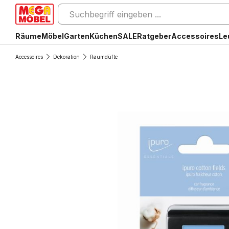
Räume
Möbel
Garten
Küchen
SALE
Ratgeber
Accessoires
Le
Accessoires
Dekoration
Raumdüfte