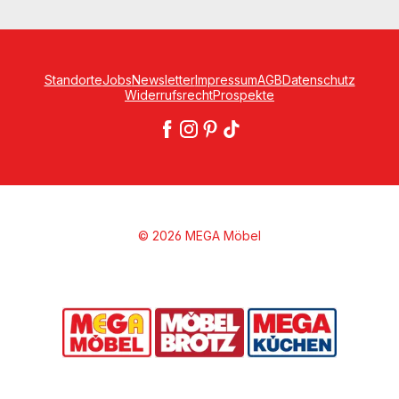
Standorte
Jobs
Newsletter
Impressum
AGB
Datenschutz
Widerrufsrecht
Prospekte
© 2026 MEGA Möbel