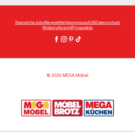
Standorte
Jobs
Newsletter
Impressum
AGB
Datenschutz
Widerrufsrecht
Prospekte
© 2026 MEGA Möbel