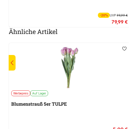
-20%
UVP
99,99 €
79,99 €
Ähnliche Artikel
Werbepreis
Auf Lager
Blumenstrauß 5er TULPE