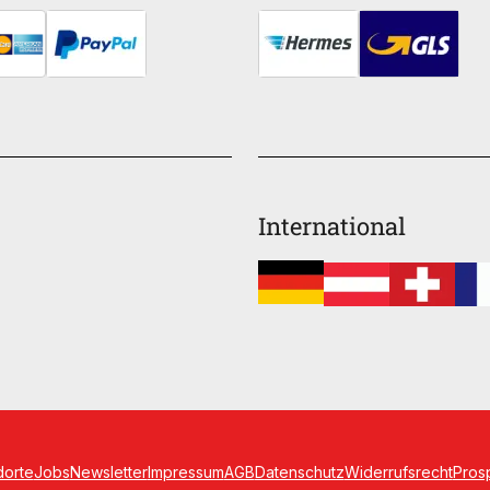
International
dorte
Jobs
Newsletter
Impressum
AGB
Datenschutz
Widerrufsrecht
Pros