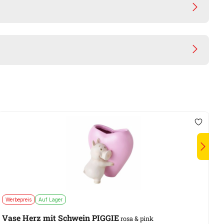
Werbepreis
Auf Lager
W
Vase Herz mit Schwein PIGGIE
P
rosa & pink