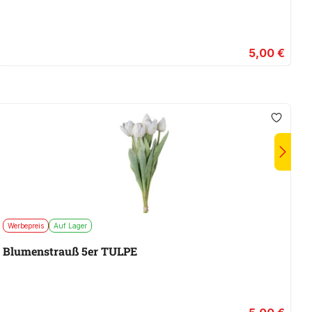
or
5,00 €
Werbepreis
Auf Lager
A
Blumenstrauß 5er TULPE
D