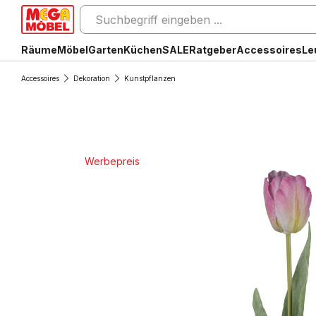
Räume
Möbel
Garten
Küchen
SALE
Ratgeber
Accessoires
Le
Accessoires
Dekoration
Kunstpflanzen
Werbepreis