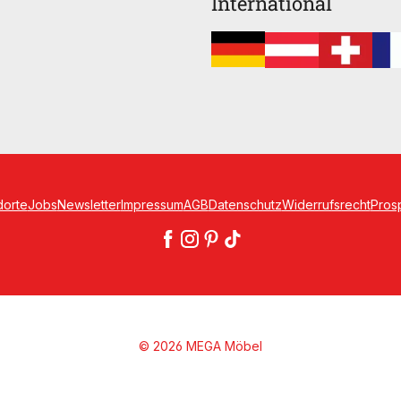
International
dorte
Jobs
Newsletter
Impressum
AGB
Datenschutz
Widerrufsrecht
Pros
© 2026 MEGA Möbel