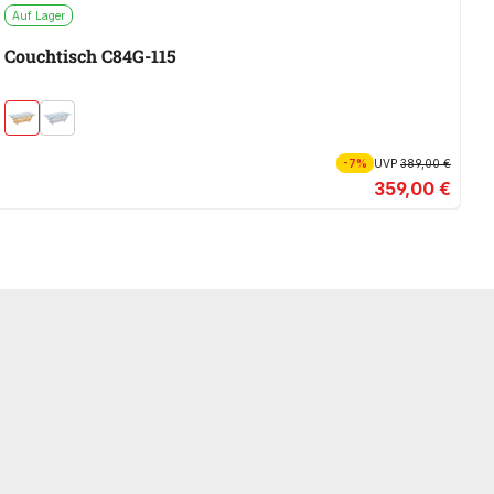
Auf Lager
C
Couchtisch C84G-115
-7%
UVP
389,00 €
359,00 €