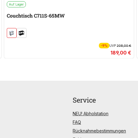
Auf Lager
Couchtisch C711S-65MW
-9%
UVP
208,00 €
189,00 €
Service
NEU! Abholstation
FAQ
Rücknahmebestimmungen