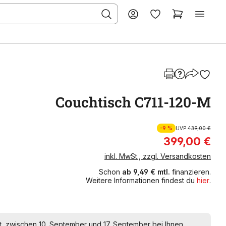
Couchtisch C711-120-M
-9 %
UVP
439,00 €
399,00 €
inkl. MwSt., zzgl. Versandkosten
Schon
ab 9,49 € mtl.
finanzieren.
Weitere Informationen findest du
hier
.
t, zwischen 10. September und 17. September bei Ihnen.