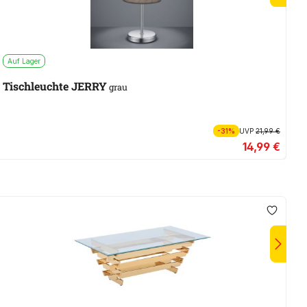
Auf Lager
A
Tischleuchte JERRY
V
grau
-31%
UVP
21,99 €
14,99 €