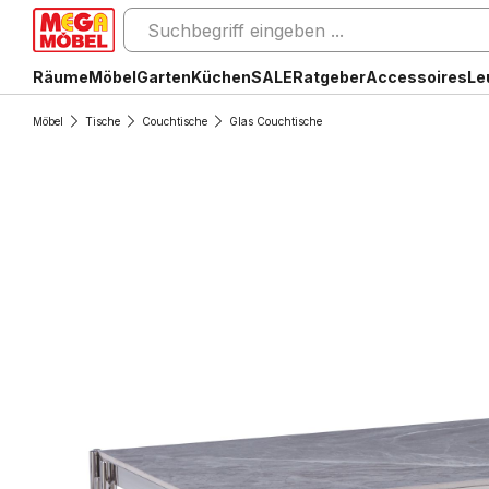
Räume
Möbel
Garten
Küchen
SALE
Ratgeber
Accessoires
Le
Möbel
Tische
Couchtische
Glas Couchtische