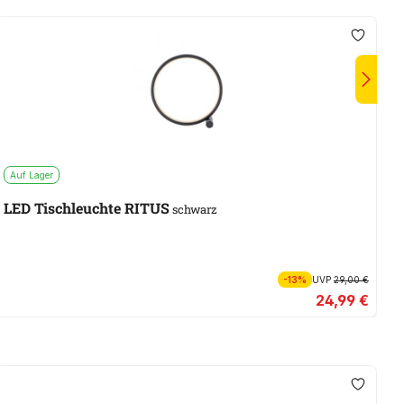
Auf Lager
A
LED Tischleuchte RITUS
V
schwarz
-13%
UVP
29,00 €
24,99 €