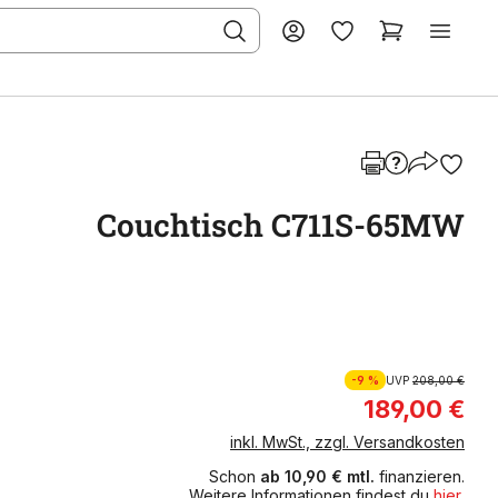
Couchtisch C711S-65MW
-9 %
UVP
208,00 €
189,00 €
inkl. MwSt., zzgl. Versandkosten
Schon
ab 10,90 € mtl.
finanzieren.
Weitere Informationen findest du
hier
.