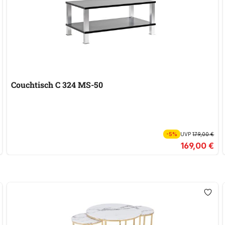
Couchtisch C 324 MS-50
-5%
UVP
179,00 €
169,00 €