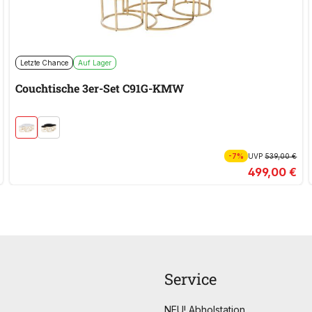
Letzte Chance
Auf Lager
Couchtische 3er-Set C91G-KMW
-7%
UVP
539,00 €
499,00 €
Service
NEU! Abholstation