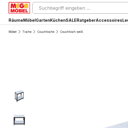
Räume
Möbel
Garten
Küchen
SALE
Ratgeber
Accessoires
Le
Möbel
Tische
Couchtische
Couchtisch weiß