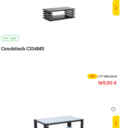
Auf Lager
A
Couchtisch C334MS
C
-8%
UVP
185,00 €
169,00 €