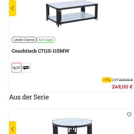
Letzte Chance
Auf Lager
Couchtisch C711S-115MW
-7%
UVP
269,00 €
249,00 €
Aus der Serie