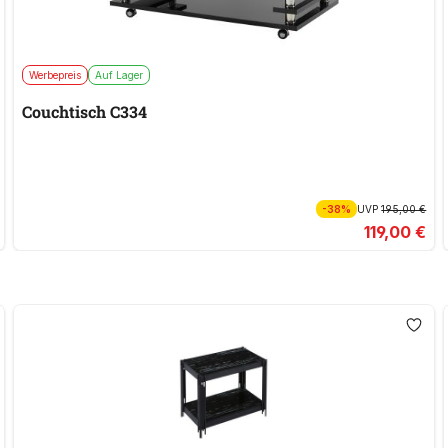
Werbepreis
Auf Lager
Couchtisch C334
-38%
UVP
195,00 €
119,00 €