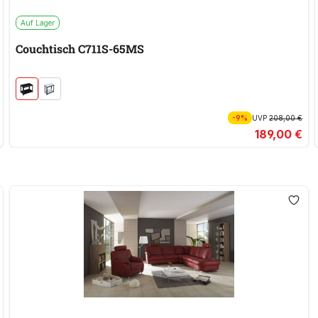
Auf Lager
Couchtisch C711S-65MS
-9%
UVP
208,00 €
189,00 €