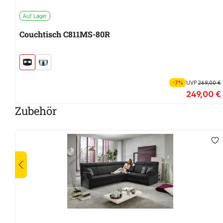
Auf Lager
Couchtisch C811MS-80R
-7%
UVP
269,00 €
249,00 €
Zubehör