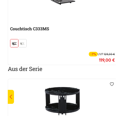
Couchtisch C333MS
-7%
UVP
129,00 €
119,00 €
Aus der Serie