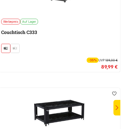
Werbepreis
Auf Lager
C
Couchtisch C333
-35%
UVP
139,00 €
89,99 €