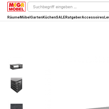
Räume
Möbel
Garten
Küchen
SALE
Ratgeber
Accessoires
Le