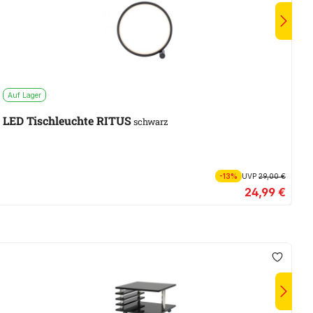
Auf Lager
A
LED Tischleuchte RITUS
V
schwarz
-13%
UVP
29,00 €
24,99 €