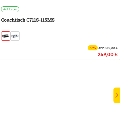
Auf Lager
A
Couchtisch C711S-115MS
C
-7%
UVP
269,00 €
249,00 €