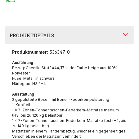
PRODUKTDETAILS
Produktnummer:
536347-0
Ausführung
Bezug: Chenille Stoff 444/17 in der Farbe beige aus 100%
Polyester
Füße: Metall in schwarz
Härtegrad: H3 / H4
Ausstattung
2 gepolsterte Boxen mit Bonell-Federkernpolsterung
1 Kopfteil
1 x 7-Zonen-Tonnentaschen-Federkern-Matratze medium
(H3, bis zu 120 kg belastbar)
1 x 7-Zonen-Tonnentaschen-Federkern-Matratze fest (H4, bis
zu 140 kg belastbar)
Matratzen in einem Tandembezug, welcher ein gegenseitiges
Verschieben der Matratzen verhindert