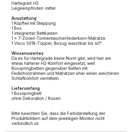
Härtegrad: H2
Liegeempfinden: mittel
Ausstattung
1 Kopfteil mit Steppung
1 Box
1 integrierter Bettkasten
1 x 7-Zonen-Tonnentaschenfederkern-Matratze
1 Visco 5018-Topper, Bezug waschbar bis 40°
Wissenswertes
Da es für Härtegrade keine Norm gibt, wird hier ein
etwas härterer H2-Komfort eingesetzt, weil
Boxspringbetten gegenüber Betten mit
Federholzrahmen und Matratzen eher einen weicheren
Schlafkomfort vermitteln.
Lieferumfang
1 Boxspringbett
ohne Dekoration / Kissen
Bitte beachten Sie, dass die Farbdarstellung der
Produktbildern auf dem jeweiligen Monitor nicht
verbindlich ist.