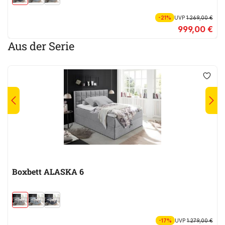
-21%
UVP
1.269,00 €
999,00 €
Aus der Serie
Boxbett ALASKA 6
-17%
UVP
1.279,00 €