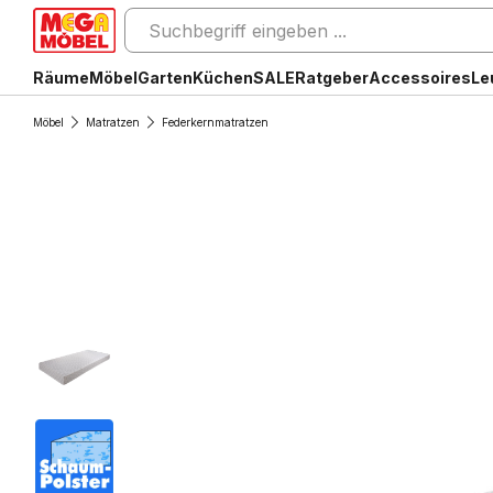
Räume
Möbel
Garten
Küchen
SALE
Ratgeber
Accessoires
Le
Möbel
Matratzen
Federkernmatratzen