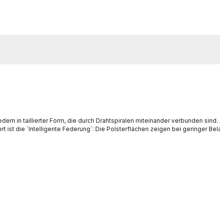
rn in taillierter Form, die durch Drahtspiralen miteinander verbunden sind.
ist die `Intelligente Federung`: Die Polsterflächen zeigen bei geringer Bel