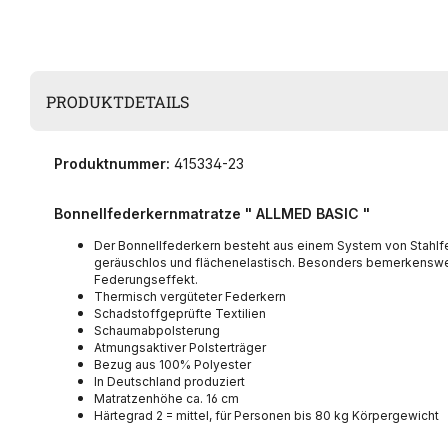
PRODUKTDETAILS
Produktnummer:
415334-23
Bonnellfederkernmatratze " ALLMED BASIC "
Der Bonnellfederkern besteht aus einem System von Stahlfede
geräuschlos und flächenelastisch. Besonders bemerkenswert 
Federungseffekt.
Thermisch vergüteter Federkern
Schadstoffgeprüfte Textilien
Schaumabpolsterung
Atmungsaktiver Polsterträger
Bezug aus 100% Polyester
In Deutschland produziert
Matratzenhöhe ca. 16 cm
Härtegrad 2 = mittel, für Personen bis 80 kg Körpergewicht