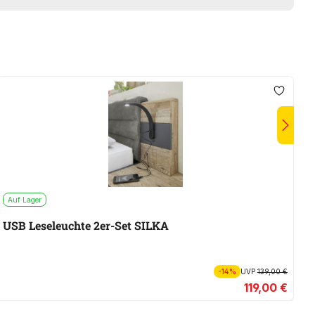
Auf Lager
USB Leseleuchte 2er-Set SILKA
-14%
UVP
139,00 €
119,00 €