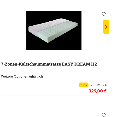
7-Zonen-Kaltschaummatratze EASY DREAM H2
K
Weitere Optionen erhältlich
We
-15%
UVP
389,00 €
329,00 €