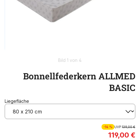
Bild 1 von 4
Bonnellfederkern ALLMED
BASIC
Liegefläche
-14 %
UVP
139,00 €
119,00 €