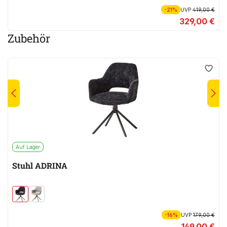
-21%
UVP
419,00 €
329,00 €
Zubehör
Auf Lager
Stuhl ADRINA
-16%
UVP
179,00 €
149,00 €