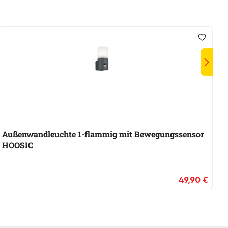
A
Außenwandleuchte 1-flammig mit Bewegungssensor
A
HOOSIC
H
49,90 €