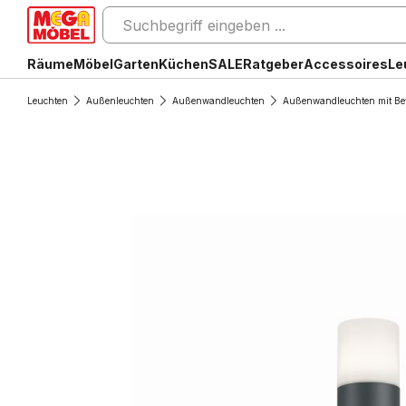
Räume
Möbel
Garten
Küchen
SALE
Ratgeber
Accessoires
Le
Leuchten
Außenleuchten
Außenwandleuchten
Außenwandleuchten mit B