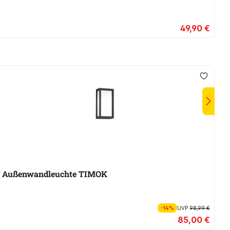
49,90 €
Außenwandleuchte TIMOK
-14%
UVP
98,99 €
85,00 €