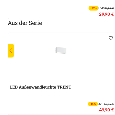
-21%
UVP
37,99 €
29,90 €
Aus der Serie
LED Außenwandleuchte TRENT
-16%
UVP
59,99 €
49,90 €