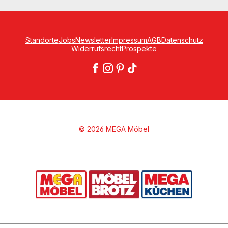
Standorte
Jobs
Newsletter
Impressum
AGB
Datenschutz
Widerrufsrecht
Prospekte
© 2026 MEGA Möbel