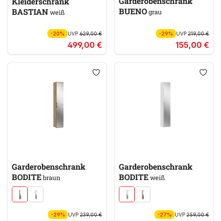
Garderobenschrank
Kleiderschrank
BUENO
BASTIAN
grau
weiß
-20%
UVP
629,00 €
-29%
UVP
219,00 €
499,00 €
155,00 €
Garderobenschrank
Garderobenschrank
BODITE
BODITE
braun
weiß
-29%
UVP
239,00 €
-27%
UVP
259,00 €