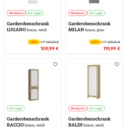
Werbepreis
Auf Lager
Werbepreis
Auf Lager
Garderobenschrank
Garderobenschrank
LUGANO
MILAN
braun, weiß
braun, grau
-30%
UVP
159,00 €
-49%
UVP
239,00 €
109,99 €
119,99 €
Auf Lager
Werbepreis
Auf Lager
Garderobenschrank
Garderobenschrank
BACCIO
BALIN
braun, weiß
braun, weiß