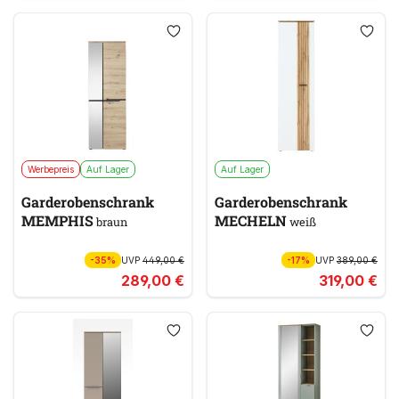
Werbepreis
Auf Lager
Auf Lager
Garderobenschrank
Garderobenschrank
MEMPHIS
MECHELN
braun
weiß
-35%
UVP
449,00 €
-17%
UVP
389,00 €
289,00 €
319,00 €