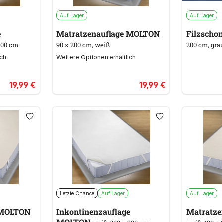
Auf Lager
Auf Lager
e
Matratzenauflage MOLTON
Filzschon
200 cm
90 x 200 cm, weiß
200 cm, gra
ich
Weitere Optionen erhältlich
19,99 €
19,99 €
Letzte Chance
Auf Lager
Auf Lager
tratzenauflage MOLTON
Inkontinenzauflage
MOLTON