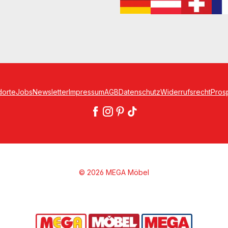
dorte
Jobs
Newsletter
Impressum
AGB
Datenschutz
Widerrufsrecht
Pros
© 2026 MEGA Möbel