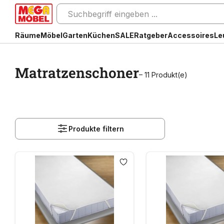
Räume
Möbel
Garten
Küchen
SALE
Ratgeber
Accessoires
Le
Matratzenschoner
– 11 Produkt(e)
Produkte filtern