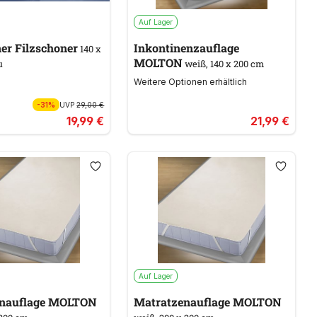
Auf Lager
er Filzschoner
Inkontinenzauflage
140 x
MOLTON
u
weiß, 140 x 200 cm
Weitere Optionen erhältlich
-31%
UVP
29,00 €
19,99 €
21,99 €
Auf Lager
Matratzenauflage MOLTON
Matratzenauflage MOLTON