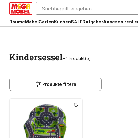
Räume
Möbel
Garten
Küchen
SALE
Ratgeber
Accessoires
Le
Kindersessel
– 1 Produkt(e)
Produkte filtern