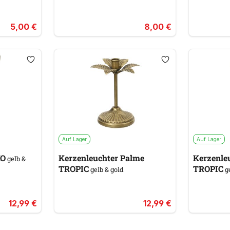
5,00 €
8,00 €
Auf Lager
Auf Lager
 DEKO
Kerzenleuchter Palme
Kerzenle
gelb &
TROPIC
TROPIC
gelb & gold
ge
12,99 €
12,99 €