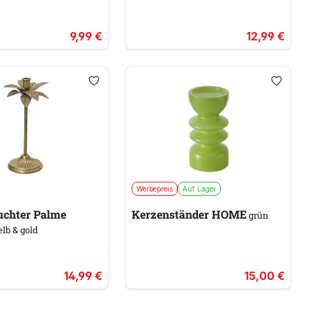
9,99 €
12,99 €
Werbepreis
Auf Lager
uchter Palme
Kerzenständer HOME
grün
lb & gold
14,99 €
15,00 €