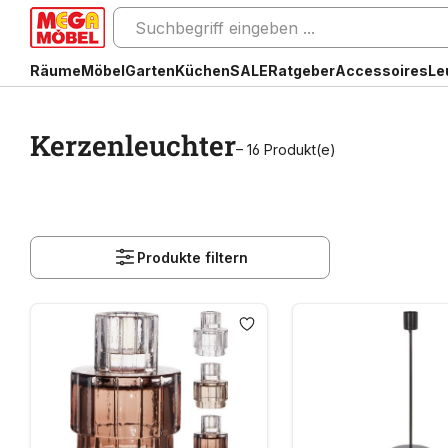
Räume
Möbel
Garten
Küchen
SALE
Ratgeber
Accessoires
Le
Kerzenleuchter
– 16 Produkt(e)
Produkte filtern