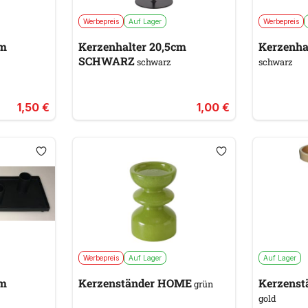
Werbepreis
Auf Lager
Werbepreis
cm
Kerzenhalter 20,5cm
Kerzenha
SCHWARZ
schwarz
schwarz
1,50 €
1,00 €
Werbepreis
Auf Lager
Auf Lager
cm
Kerzenständer HOME
grün
gold