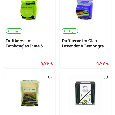
Auf Lager
Auf Lager
Duftkerze im
Duftkerze im Glas
Bonbonglas Lime &
Lavender & Lemongrass
Basil PRICES
PRICES
grün
lila
4,99 €
4,99 €