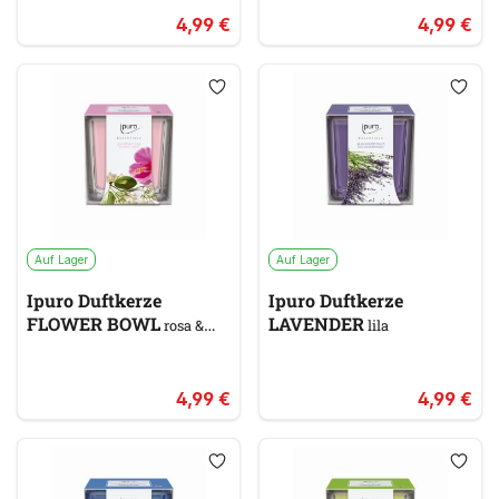
4,99 €
4,99 €
Auf Lager
Auf Lager
Ipuro Duftkerze
Ipuro Duftkerze
FLOWER BOWL
LAVENDER
rosa &
lila
pink
4,99 €
4,99 €