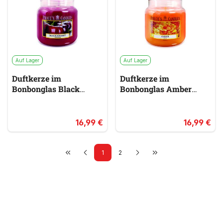
Auf Lager
Auf Lager
Duftkerze im
Duftkerze im
Bonbonglas Black
Bonbonglas Amber
Cherry PRICES
PRICES
rosa & pink
rot & orange
16,99 €
16,99 €
1
2