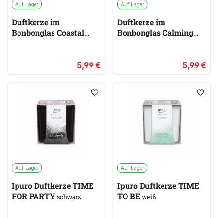
Auf Lager
Auf Lager
Duftkerze im
Duftkerze im
Bonbonglas Coastal
Bonbonglas Calming
Breeze PRICES
Green Tea PRICES
blau
grün
5,99 €
5,99 €
Auf Lager
Auf Lager
Ipuro Duftkerze TIME
Ipuro Duftkerze TIME
FOR PARTY
TO BE
schwarz
weiß