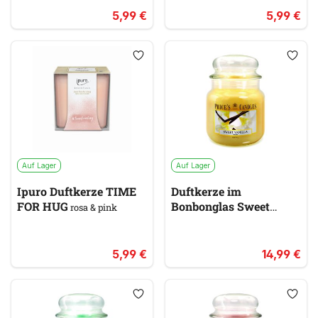
5,99 €
5,99 €
Auf Lager
Auf Lager
Ipuro Duftkerze TIME
Duftkerze im
FOR HUG
Bonbonglas Sweet
rosa & pink
Vanilla PRICES
gelb &
gold
5,99 €
14,99 €