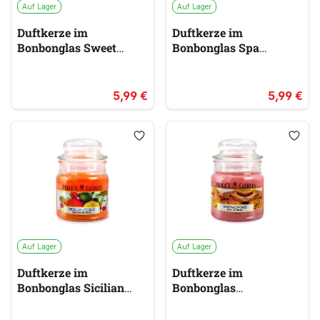
Auf Lager
Auf Lager
Duftkerze im
Duftkerze im
Bonbonglas Sweet
Bonbonglas Spa
Vanilla PRICES
Moments PRICES
gelb &
grün
gold
5,99 €
5,99 €
Auf Lager
Auf Lager
Duftkerze im
Duftkerze im
Bonbonglas Sicilian
Bonbonglas
Citrus PRICES
Sandalwood PRICES
rot & orange
rot
& orange