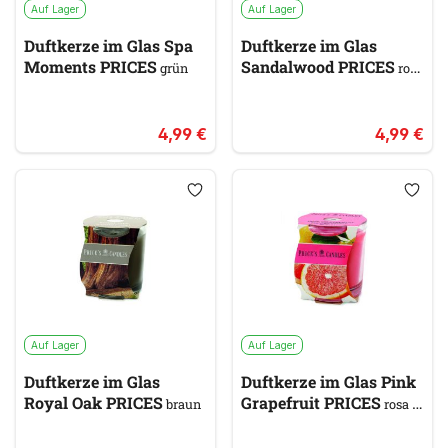
Auf Lager
Auf Lager
Duftkerze im Glas Spa
Duftkerze im Glas
Moments PRICES
Sandalwood PRICES
grün
rot
& orange
4,99 €
4,99 €
Auf Lager
Auf Lager
Duftkerze im Glas
Duftkerze im Glas Pink
Royal Oak PRICES
Grapefruit PRICES
braun
rosa &
pink