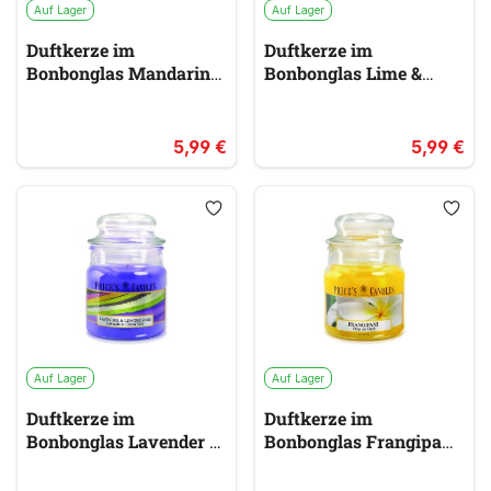
Auf Lager
Auf Lager
Duftkerze im
Duftkerze im
Bonbonglas Mandarin &
Bonbonglas Lime &
Ginger PRICES
Basil PRICES
rot &
grün
orange
5,99 €
5,99 €
Auf Lager
Auf Lager
Duftkerze im
Duftkerze im
Bonbonglas Lavender &
Bonbonglas Frangipani
Lemongrass PRICES
PRICES
lila
gelb & gold