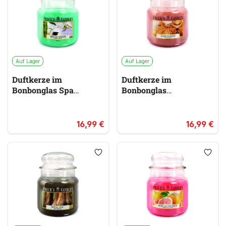
Auf Lager
Auf Lager
Duftkerze im
Duftkerze im
Bonbonglas Spa
Bonbonglas
Moments PRICES
Sandalwood PRICES
grün
rot
& orange
16,99 €
16,99 €