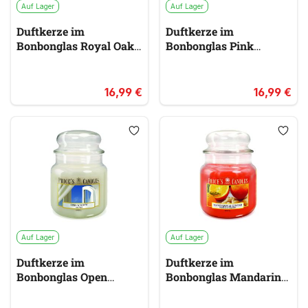
Auf Lager
Auf Lager
Duftkerze im
Duftkerze im
Bonbonglas Royal Oak
Bonbonglas Pink
PRICES
Grapefruit PRICES
braun
rosa &
pink
16,99 €
16,99 €
Auf Lager
Auf Lager
Duftkerze im
Duftkerze im
Bonbonglas Open
Bonbonglas Mandarin &
Window PRICES
Ginger PRICES
weiß
rot &
orange