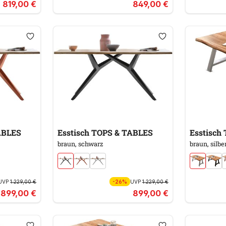
819,00 €
849,00 €
ABLES
Esstisch TOPS & TABLES
Esstisch
braun, schwarz
braun, silbe
UVP
1.229,00 €
-26%
UVP
1.229,00 €
899,00 €
899,00 €