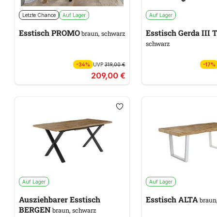
Letzte Chance
Auf Lager
Auf Lager
Esstisch PROMO
Esstisch Gerda III 
braun, schwarz
schwarz
-34%
UVP
319,00 €
-17%
209,00 €
Auf Lager
Auf Lager
Ausziehbarer Esstisch
Esstisch ALTA
braun
BERGEN
braun, schwarz