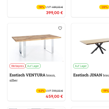
-18%
UVP
489,00 €
-20%
399,00 €
Werbepreis
Auf Lager
Auf Lager
Esstisch VENTURA
Esstisch JINAN
braun,
brau
silber
-42%
UVP
799,00 €
-19%
459,00 €