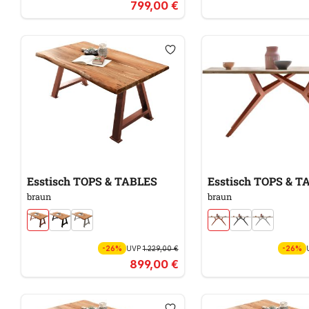
799,00 €
Esstisch TOPS & TABLES
Esstisch TOPS & T
braun
braun
-26%
UVP
1.229,00 €
-26%
899,00 €