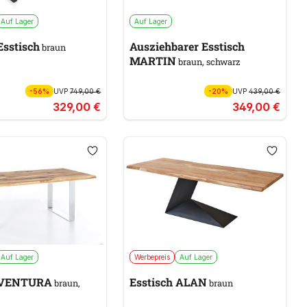
Auf Lager
Auf Lager
Esstisch
Ausziehbarer Esstisch
braun
MARTIN
braun, schwarz
-56%
UVP
749,00 €
-20%
UVP
439,00 €
329,00 €
349,00 €
Auf Lager
Werbepreis
Auf Lager
h VENTURA
Esstisch ALAN
braun,
braun