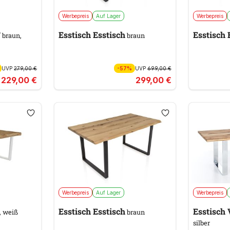
Werbepreis
Auf Lager
Werbepreis
T
Esstisch Esstisch
Esstisch 
braun,
braun
UVP
279,00 €
-57%
UVP
699,00 €
229,00 €
299,00 €
Werbepreis
Auf Lager
Werbepreis
Esstisch Esstisch
Esstisc
, weiß
braun
silber