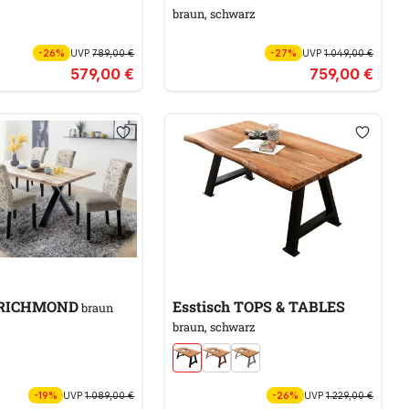
braun, schwarz
-26%
UVP
789,00 €
-27%
UVP
1.049,00 €
579,00 €
759,00 €
h RICHMOND
Esstisch TOPS & TABLES
braun
braun, schwarz
-19%
UVP
1.089,00 €
-26%
UVP
1.229,00 €