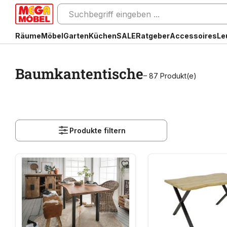
Räume
Möbel
Garten
Küchen
SALE
Ratgeber
Accessoires
Le
Baumkantentische
– 87 Produkt(e)
Produkte filtern