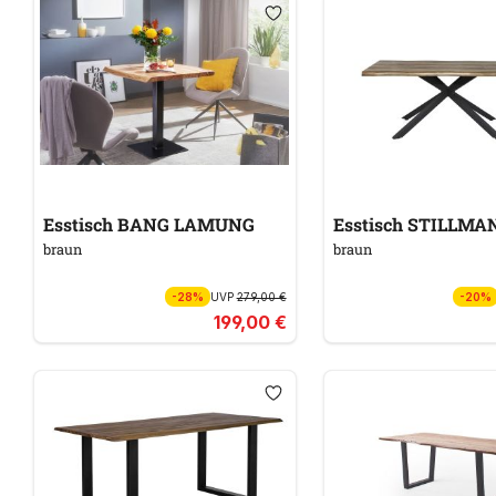
Esstisch BANG LAMUNG
Esstisch STILLMA
braun
braun
-28%
UVP
279,00 €
-20%
199,00 €