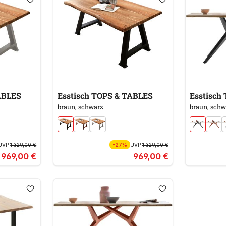
& TABLES
Esstisch TOPS & TABLES
braun, schwarz
braun, schw
UVP
1.329,00 €
-27%
UVP
1.329,00 €
969,00 €
969,00 €