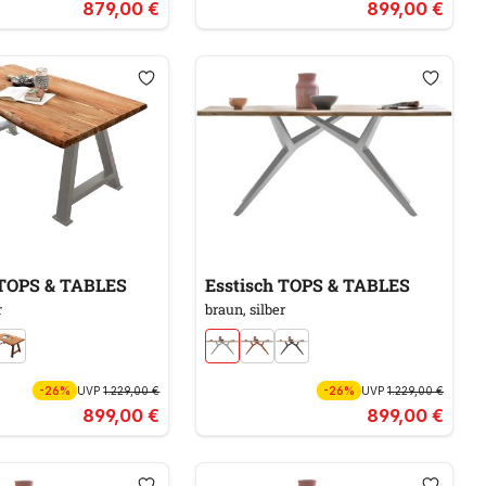
879,00 €
899,00 €
 TOPS & TABLES
Esstisch TOPS & TABLES
r
braun, silber
-26%
UVP
1.229,00 €
-26%
UVP
1.229,00 €
899,00 €
899,00 €