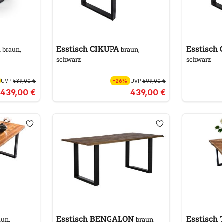
A
Esstisch CIKUPA
E
braun,
braun,
schwarz
schwarz
UVP
539,00 €
-26%
UVP
599,00 €
439,00 €
439,00 €
Esstisch BENGALON
E
aun,
braun,