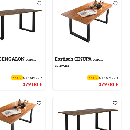
h BENGALON
Esstisch CIKUPA
braun,
braun,
schwarz
-26%
UVP
519,00 €
-26%
UVP
519,00 €
379,00 €
379,00 €