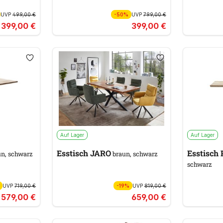
UVP
499,00 €
-50%
UVP
799,00 €
399,00 €
399,00 €
Auf Lager
Auf Lager
Esstisch JARO
Esstisch
n, schwarz
braun, schwarz
schwarz
UVP
719,00 €
-19%
UVP
819,00 €
579,00 €
659,00 €