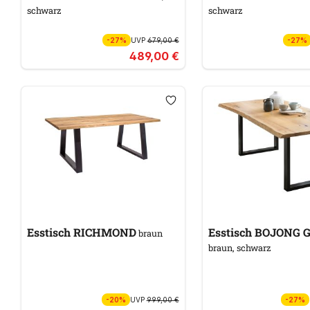
schwarz
schwarz
-27%
UVP
679,00 €
-27%
489,00 €
Esstisch RICHMOND
Esstisch BOJON
braun
braun, schwarz
-20%
UVP
999,00 €
-27%