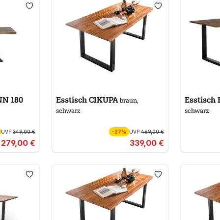
NN 180
Esstisch CIKUPA
Esstisc
braun,
schwarz
schwarz
UVP
349,00 €
-27%
UVP
469,00 €
279,00 €
339,00 €