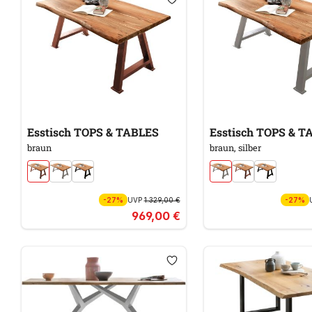
Esstisch TOPS & TABLES
Esstisch TOPS 
braun
braun, silber
-27%
UVP
1.329,00 €
-27%
969,00 €