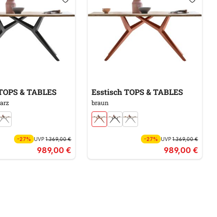
Esstisch TOPS & TABLES
Esstisch TOPS & TABLES
arz
braun
-27%
UVP
1.369,00 €
-27%
UVP
1.369,00 €
989,00 €
989,00 €