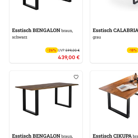
Esstisch BENGALON
Esstisch CALABRI
braun,
schwarz
grau
-26%
UVP
599,00 €
-18%
439,00 €
Esstisch BENGALON
Esstisch CIKUPA
braun,
br