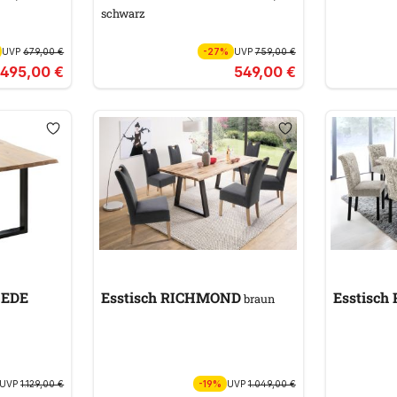
schwarz
UVP
679,00 €
-27%
UVP
759,00 €
495,00 €
549,00 €
G GEDE
Esstisch RICHMOND
Esstisc
braun
UVP
1.129,00 €
-19%
UVP
1.049,00 €