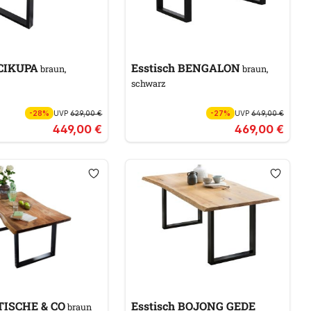
sstisch CIKUPA
Esstisch BENGALON
braun,
braun,
schwarz
-28%
UVP
629,00 €
-27%
UVP
649,00 €
449,00 €
469,00 €
sstisch TISCHE & CO
Esstisch BOJONG GEDE
braun