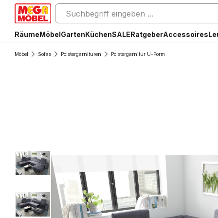
Räume
Möbel
Garten
Küchen
SALE
Ratgeber
Accessoires
Le
Möbel
Sofas
Polstergarnituren
Polstergarnitur U-Form