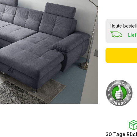
Heute bestell
Lie
30 Tage Rüc