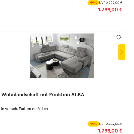
-19%
UVP
2.229,00 €
1.799,00 €
Wohnlandschaft mit Funktion ALBA
W
In versch. Farben erhältlich
In
-19%
UVP
2.229,00 €
1.799,00 €