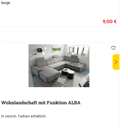
beige
9,00 €
A
Wohnlandschaft mit Funktion ALBA
P
In versch. Farben erhältlich