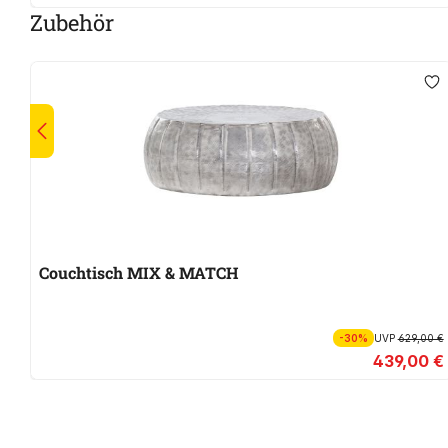
Zubehör
Couchtisch MIX & MATCH
-30%
UVP
629,00 €
439,00 €