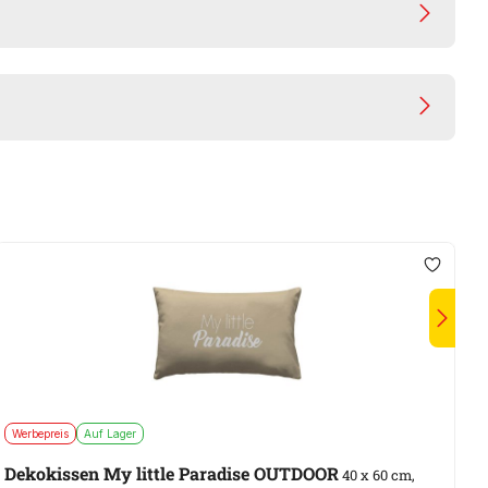
Werbepreis
Auf Lager
A
Dekokissen My little Paradise OUTDOOR
W
40 x 60 cm,