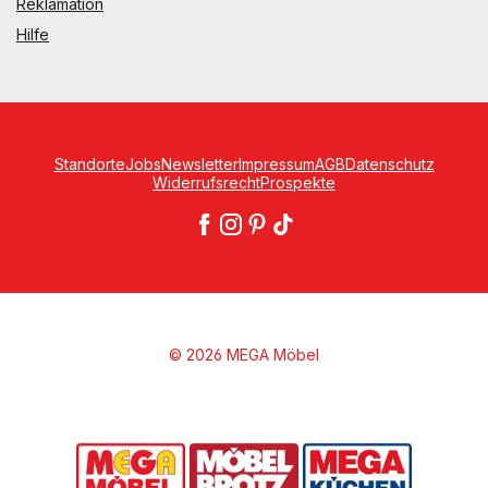
Reklamation
Hilfe
Standorte
Jobs
Newsletter
Impressum
AGB
Datenschutz
Widerrufsrecht
Prospekte
© 2026 MEGA Möbel