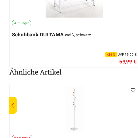
Auf Lager
Schuhbank DUITAMA
weiß, schwarz
-24%
UVP
79,00 €
59,99 €
Ähnliche Artikel
Werbepreis