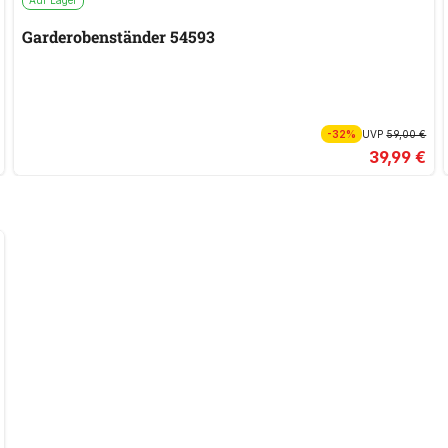
Garderobenständer 54593
-32%
UVP
59,00 €
39,99 €