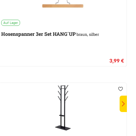
Auf Lager
S
Hosenspanner 3er Set HANG´UP
braun, silber
3,99 €
W