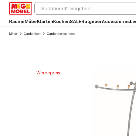
Räume
Möbel
Garten
Küchen
SALE
Ratgeber
Accessoires
Le
Möbel
Garderoben
Garderobenpaneele
Werbepreis