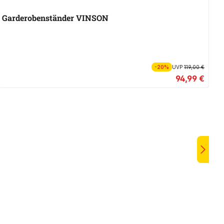
Garderobenständer VINSON
T
-20%
UVP
119,00 €
94,99 €