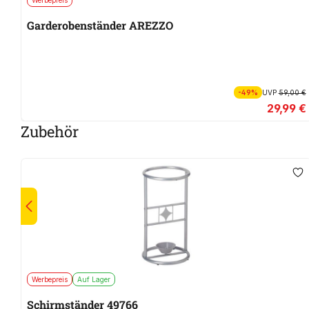
Garderobenständer AREZZO
-49%
UVP
59,00 €
29,99 €
Zubehör
Werbepreis
Auf Lager
Schirmständer 49766