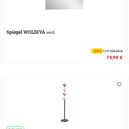
Spiegel WOLDIYA
weiß
-26%
UVP
109,00 €
79,99 €
Auf Lager