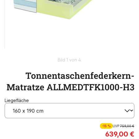
Bild 1 von 4
Tonnentaschenfederkern-
Matratze ALLMEDTFK1000-H3
Liegefläche
-15 %
UVP
759,00 €
639,00 €