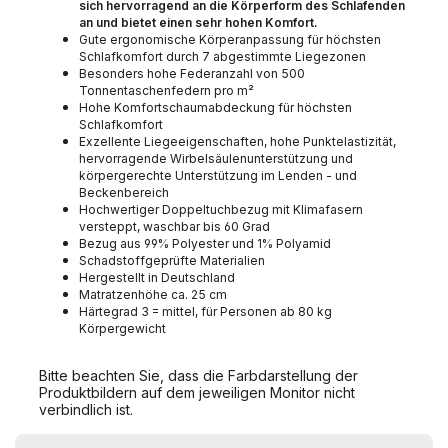
sich hervorragend an die Körperform des Schlafenden
an und bietet einen sehr hohen Komfort.
Gute ergonomische Körperanpassung für höchsten
Schlafkomfort durch 7 abgestimmte Liegezonen
Besonders hohe Federanzahl von 500
Tonnentaschenfedern pro m²
Hohe Komfortschaumabdeckung für höchsten
Schlafkomfort
Exzellente Liegeeigenschaften, hohe Punktelastizität,
hervorragende Wirbelsäulenunterstützung und
körpergerechte Unterstützung im Lenden - und
Beckenbereich
Hochwertiger Doppeltuchbezug mit Klimafasern
versteppt, waschbar bis 60 Grad
Bezug aus 99% Polyester und 1% Polyamid
Schadstoffgeprüfte Materialien
Hergestellt in Deutschland
Matratzenhöhe ca. 25 cm
Härtegrad 3 = mittel, für Personen ab 80 kg
Körpergewicht
Bitte beachten Sie, dass die Farbdarstellung der
Produktbildern auf dem jeweiligen Monitor nicht
verbindlich ist.