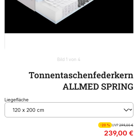
Bild 1 von 4
Tonnentaschenfederkern
ALLMED SPRING
Liegefläche
-20 %
UVP
299,00 €
239,00 €