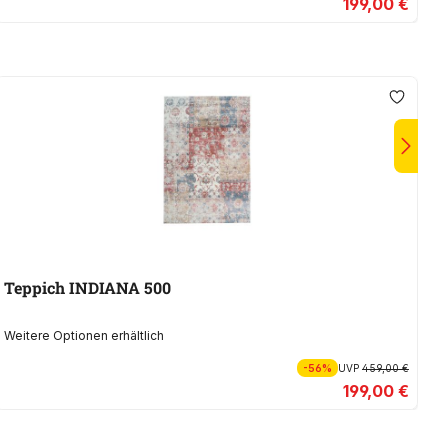
199,00 €
Teppich INDIANA 500
Weitere Optionen erhältlich
We
-56%
UVP
459,00 €
199,00 €