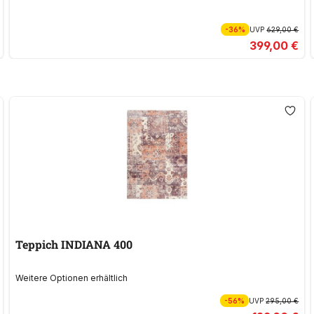
-36%
UVP
629,00 €
399,00 €
Teppich INDIANA 400
Weitere Optionen erhältlich
-56%
UVP
295,00 €