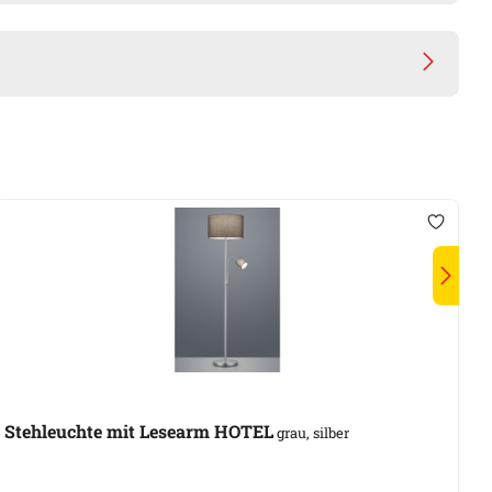
A
Stehleuchte mit Lesearm HOTEL
V
grau, silber