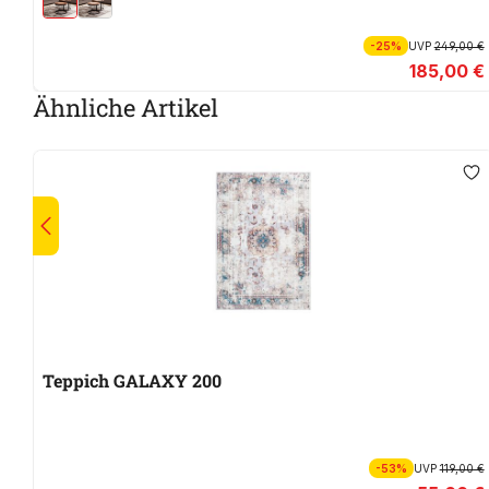
-25%
UVP
249,00 €
185,00 €
Ähnliche Artikel
Teppich GALAXY 200
-53%
UVP
119,00 €