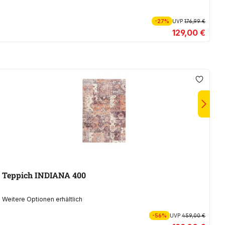
-27%
UVP
176,99 €
129,00 €
Teppich INDIANA 400
Weitere Optionen erhältlich
We
-56%
UVP
459,00 €