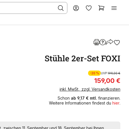
Stühle 2er-Set FOXI
-20 %
UVP
199,00 €
159,00 €
inkl. MwSt., zzgl. Versandkosten
Schon
ab 9,17 € mtl.
finanzieren.
Weitere Informationen findest du
hier
.
t, zwischen 11. September und 18. September bei Ihnen.