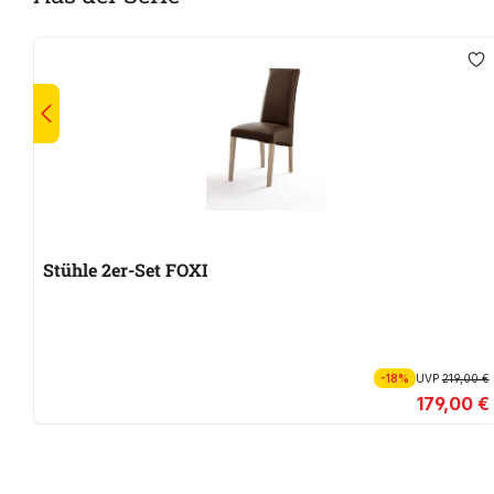
Stühle 2er-Set FOXI
-18%
UVP
219,00 €
179,00 €