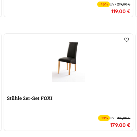
-45%
UVP
219,00 €
119,00 €
Stühle 2er-Set FOXI
-18%
UVP
219,00 €
179,00 €