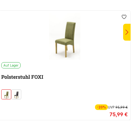
Auf Lager
S
Polsterstuhl FOXI
-20%
UVP
95,99 €
75,99 €