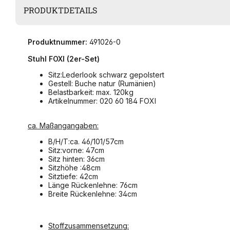
PRODUKTDETAILS
Produktnummer:
491026-0
Stuhl FOXI (2er-Set)
Sitz:Lederlook schwarz gepolstert
Gestell: Buche natur (Rumänien)
Belastbarkeit: max. 120kg
Artikelnummer: 020 60 184 FOXI
ca. Maßangangaben:
B/H/T:ca. 46/101/57cm
Sitz:vorne: 47cm
Sitz hinten: 36cm
Sitzhöhe :48cm
Sitztiefe: 42cm
Länge Rückenlehne: 76cm
Breite Rückenlehne: 34cm
Stoffzusammensetzung: