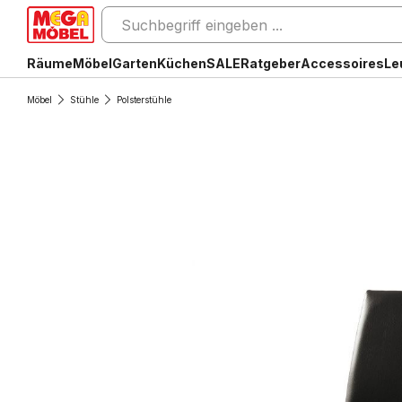
Räume
Möbel
Garten
Küchen
SALE
Ratgeber
Accessoires
Le
Möbel
Stühle
Polsterstühle