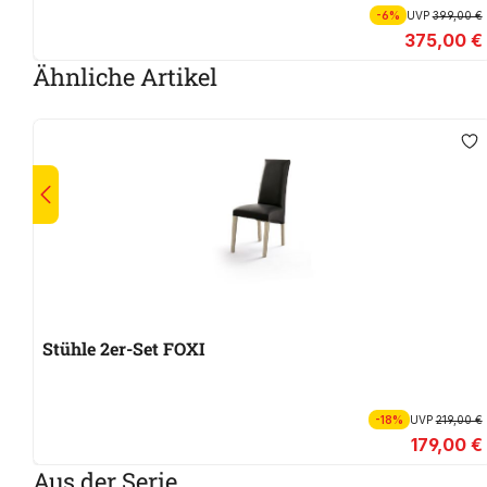
-6%
UVP
399,00 €
375,00 €
Ähnliche Artikel
Stühle 2er-Set FOXI
-18%
UVP
219,00 €
179,00 €
Aus der Serie