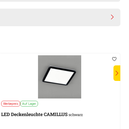
Werbepreis
Auf Lager
A
LED Deckenleuchte CAMILLUS
S
schwarz