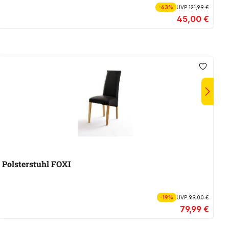
-63%
UVP
121,99 €
45,00 €
Polsterstuhl FOXI
P
-19%
UVP
99,00 €
79,99 €