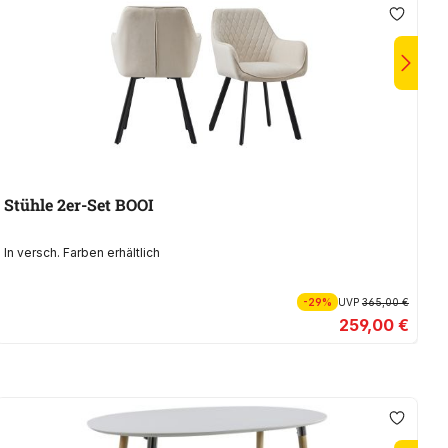
Stühle 2er-Set BOOI
S
In versch. Farben erhältlich
-29%
UVP
365,00 €
259,00 €