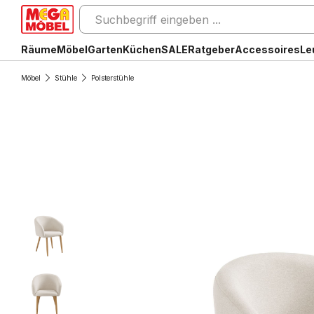
Räume
Möbel
Garten
Küchen
SALE
Ratgeber
Accessoires
Le
Möbel
Stühle
Polsterstühle