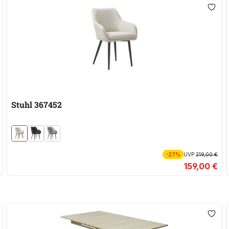
Stuhl 367452
-27%
UVP
219,00 €
159,00 €