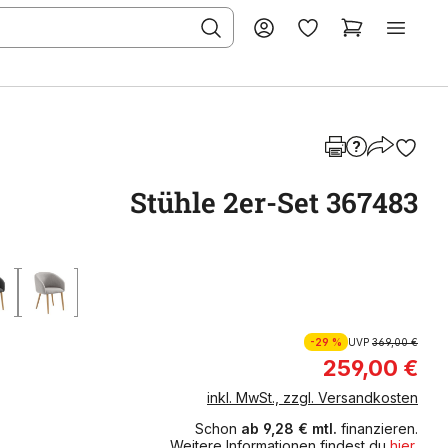
Stühle 2er-Set 367483
-29 %
UVP
369,00 €
259,00 €
inkl. MwSt., zzgl. Versandkosten
Schon
ab 9,28 € mtl.
finanzieren.
Weitere Informationen findest du
hier
.