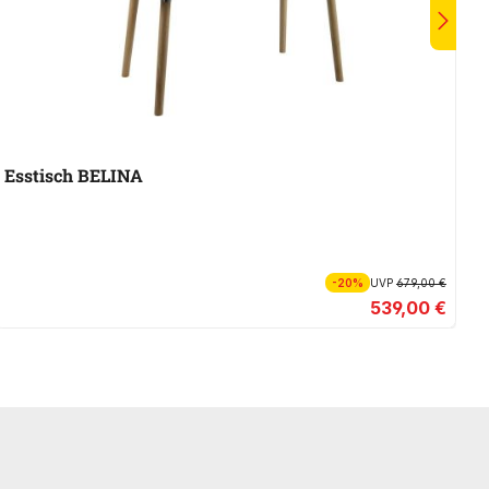
Esstisch BELINA
-20%
UVP
679,00 €
539,00 €