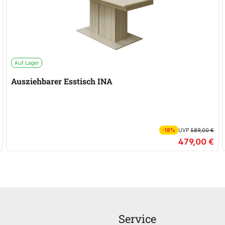
Auf Lager
Ausziehbarer Esstisch INA
-18%
UVP
589,00 €
479,00 €
Service