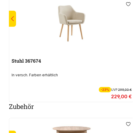
Stuhl 367674
In versch. Farben erhältlich
-23%
UVP
299,00 €
229,00 €
Zubehör