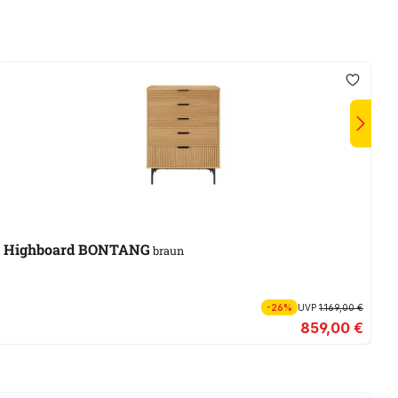
Highboard BONTANG
L
braun
-26%
UVP
1.169,00 €
859,00 €