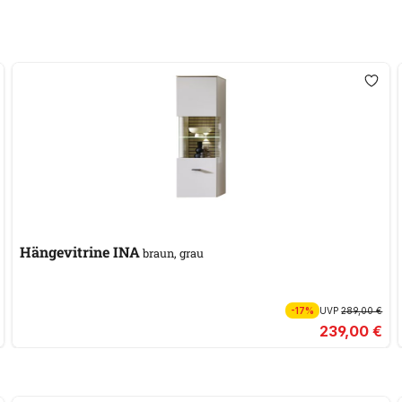
Hängevitrine INA
braun, grau
-17%
UVP
289,00 €
239,00 €