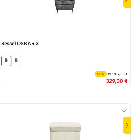
Sessel OSKAR 3
H
In
-21%
UVP
419,00 €
329,00 €