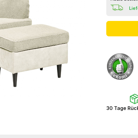
Lie
30 Tage Rüc