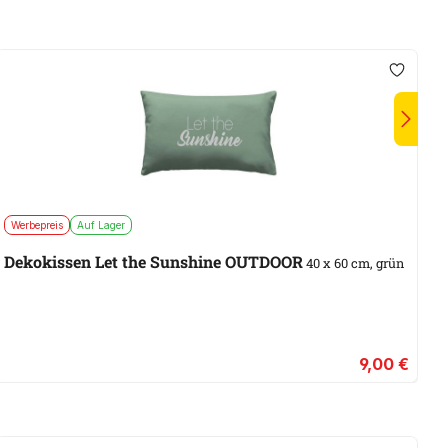
Werbepreis
Auf Lager
A
Dekokissen Let the Sunshine OUTDOOR
W
40 x 60 cm, grün
9,00 €