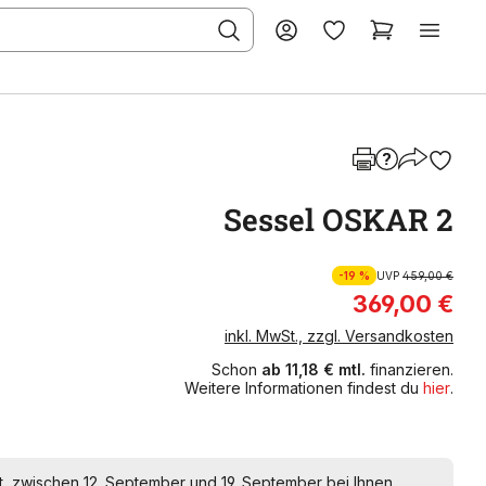
Sessel OSKAR 2
-19 %
UVP
459,00 €
369,00 €
inkl. MwSt., zzgl. Versandkosten
Schon
ab 11,18 € mtl.
finanzieren.
Weitere Informationen findest du
hier
.
t, zwischen 12. September und 19. September bei Ihnen.