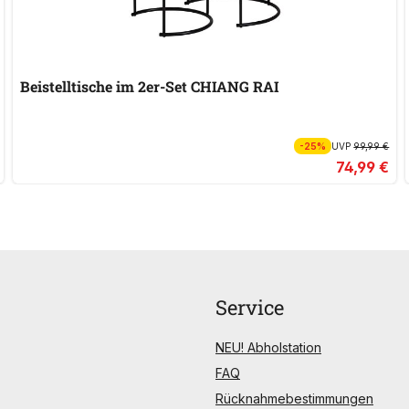
Beistelltische im 2er-Set CHIANG RAI
-25%
UVP
99,99 €
74,99 €
Service
NEU! Abholstation
FAQ
Rücknahmebestimmungen