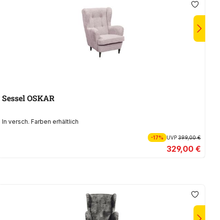
Sessel OSKAR
S
In versch. Farben erhältlich
In
-17%
UVP
399,00 €
329,00 €