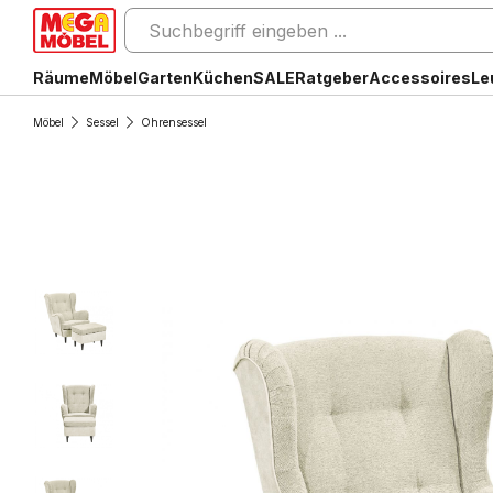
Räume
Möbel
Garten
Küchen
SALE
Ratgeber
Accessoires
Le
Möbel
Sessel
Ohrensessel