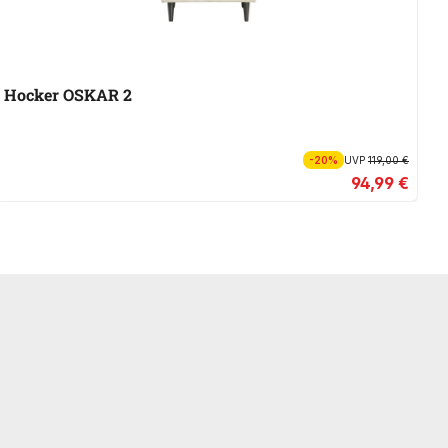
Hocker OSKAR 2
S
-20%
UVP
119,00 €
94,99 €