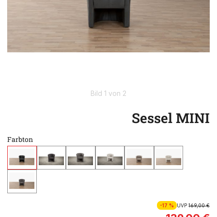
Bild 1 von 2
Sessel MINI
Farbton
-17 %
UVP
169,00 €