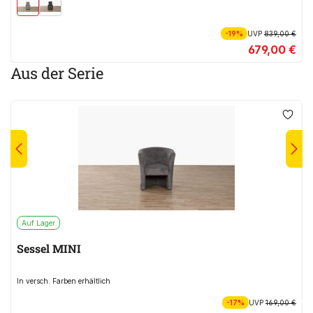
-19%
UVP
839,00 €
679,00 €
Aus der Serie
Auf Lager
Sessel MINI
In versch. Farben erhältlich
-17%
UVP
169,00 €