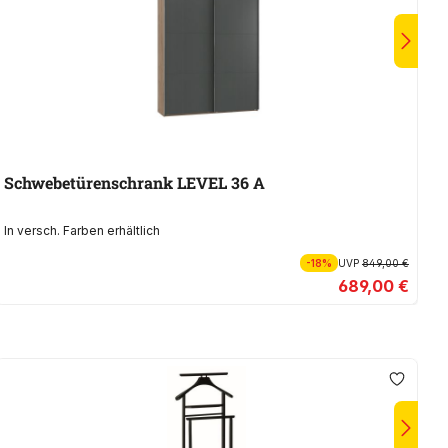
Schwebetürenschrank LEVEL 36 A
D
In versch. Farben erhältlich
In
-18%
UVP
849,00 €
689,00 €