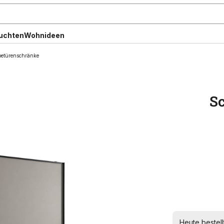
uchten
Wohnideen
etürenschränke
S
Heute bestell