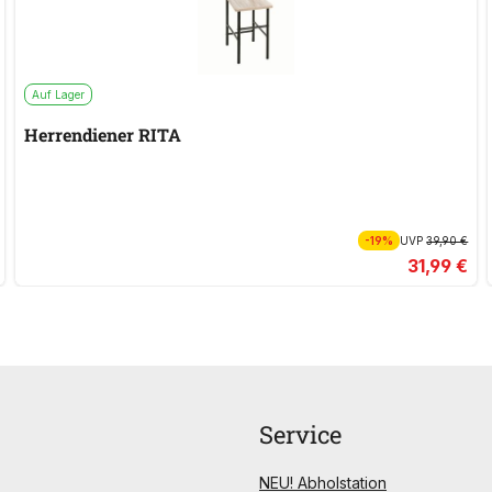
Auf Lager
Herrendiener RITA
-19%
UVP
39,90 €
31,99 €
Service
NEU! Abholstation