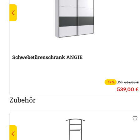
Schwebetürenschrank ANGIE
-19%
UVP
669,00 €
539,00 €
Zubehör