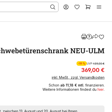
chwebetürenschrank NEU-ULM
-19 %
UVP
459,00 €
369,00 €
inkl. MwSt., zzgl. Versandkosten
Schon
ab 11,18 € mtl.
finanzieren.
Weitere Informationen findest du
hier
.
t, zwischen 13. August und 20. August bei Ihnen.