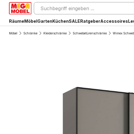
Räume
Möbel
Garten
Küchen
SALE
Ratgeber
Accessoires
Le
Möbel
Schränke
Kleiderschränke
Schwebetürenschränke
Wimex Schweb