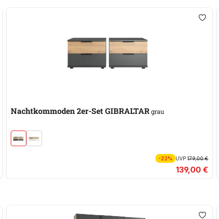
Nachtkommoden 2er-Set GIBRALTAR
grau
-22%
UVP
179,00 €
139,00 €