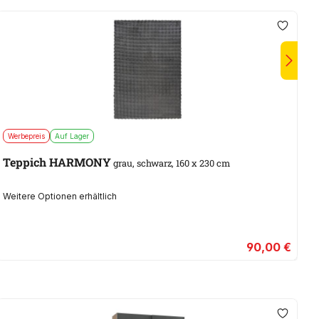
Werbepreis
Auf Lager
S
Teppich HARMONY
grau, schwarz, 160 x 230 cm
Weitere Optionen erhältlich
90,00 €